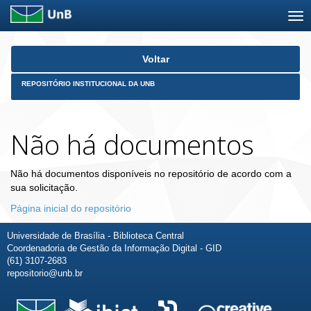
Skip
Voltar
navigation
REPOSITÓRIO INSTITUCIONAL DA UNB
Não há documentos
Não há documentos disponíveis no repositório de acordo com a
sua solicitação.
Página inicial do repositório
Universidade de Brasília - Biblioteca Central
Coordenadoria de Gestão da Informação Digital - GID
(61) 3107-2683
repositorio@unb.br