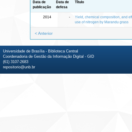
Data de
Data de
Título
publicação
defesa
2014
-
Yield, chemical composition, and eff
use of nitrogen by Marandu grass
< Anterior
Universidade de Brasília - Biblioteca Central
Coordenadoria de Gestão da Informação Digital - GID
(61) 3107-2683
repositorio@unb.br