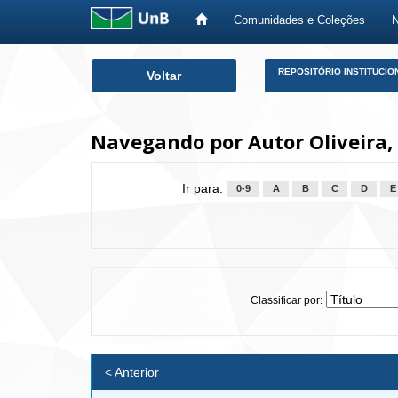
Comunidades e Coleções
Skip
REPOSITÓRIO INSTITUCIO
Voltar
navigation
Navegando por Autor Oliveira,
Ir para:
0-9
A
B
C
D
E
Classificar por:
< Anterior