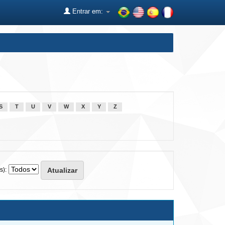
Entrar em:
S
T
U
V
W
X
Y
Z
s):