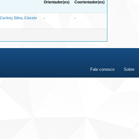
Orientador(es)
Coorientador(es)
 Carlos
;
Silva, Cássio
-
-
Fale conosco
Sobre