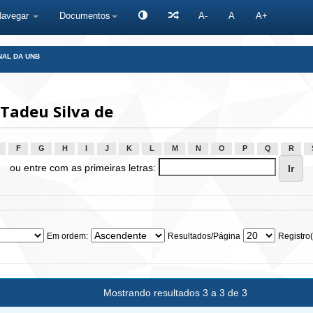
Navegar
Documentos
A-
A
A+
NAL DA UNB
 Tadeu Silva de
F
G
H
I
J
K
L
M
N
O
P
Q
R
ou entre com as primeiras letras:
Em ordem:
Resultados/Página
Registro(
Mostrando resultados 3 a 3 de 3