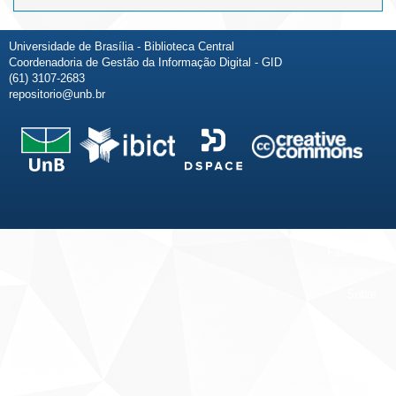
Universidade de Brasília - Biblioteca Central
Coordenadoria de Gestão da Informação Digital - GID
(61) 3107-2683
repositorio@unb.br
Fale conosco
Sobre