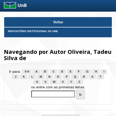
Skip
Voltar
navigation
REPOSITÓRIO INSTITUCIONAL DA UNB
Navegando por Autor Oliveira, Tadeu
Silva de
Ir para:
0-9
A
B
C
D
E
F
G
H
I
J
K
L
M
N
O
P
Q
R
S
T
U
V
W
X
Y
Z
ou entre com as primeiras letras: