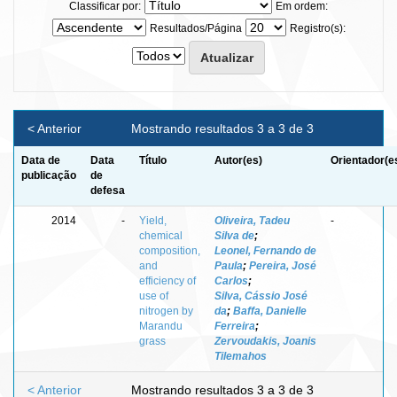
Classificar por:
Em ordem:
Resultados/Página
Registro(s):
< Anterior
Mostrando resultados 3 a 3 de 3
Data de
Data
Título
Autor(es)
Orientador(e
publicação
de
defesa
2014
-
Yield,
Oliveira, Tadeu
-
chemical
Silva de
;
composition,
Leonel, Fernando de
and
Paula
;
Pereira, José
efficiency of
Carlos
;
use of
Silva, Cássio José
nitrogen by
da
;
Baffa, Danielle
Marandu
Ferreira
;
grass
Zervoudakis, Joanis
Tilemahos
< Anterior
Mostrando resultados 3 a 3 de 3