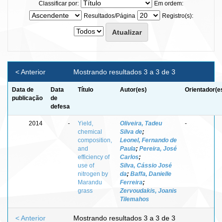
Classificar por:
Em ordem:
Resultados/Página
Registro(s):
< Anterior
Mostrando resultados 3 a 3 de 3
Data de
Data
Título
Autor(es)
Orientador(e
publicação
de
defesa
2014
-
Yield,
Oliveira, Tadeu
-
chemical
Silva de
;
composition,
Leonel, Fernando de
and
Paula
;
Pereira, José
efficiency of
Carlos
;
use of
Silva, Cássio José
nitrogen by
da
;
Baffa, Danielle
Marandu
Ferreira
;
grass
Zervoudakis, Joanis
Tilemahos
< Anterior
Mostrando resultados 3 a 3 de 3