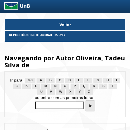
Skip
Voltar
navigation
REPOSITÓRIO INSTITUCIONAL DA UNB
Navegando por Autor Oliveira, Tadeu
Silva de
Ir para:
0-9
A
B
C
D
E
F
G
H
I
J
K
L
M
N
O
P
Q
R
S
T
U
V
W
X
Y
Z
ou entre com as primeiras letras: