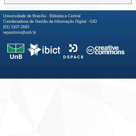
Universidade de Brasília - Biblioteca Central
Coordenadoria de Gestão da Informação Digital - GID
(61) 3107-2683
repositorio@unb.br
Fale conosco
Sobre