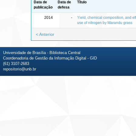
Data de
Data de
Título
publicação
defesa
2014
-
Yield, chemical composition, and eff
use of nitrogen by Marandu grass
< Anterior
Universidade de Brasília - Biblioteca Central
Coordenadoria de Gestão da Informação Digital - GID
(61) 3107-2683
repositorio@unb.br