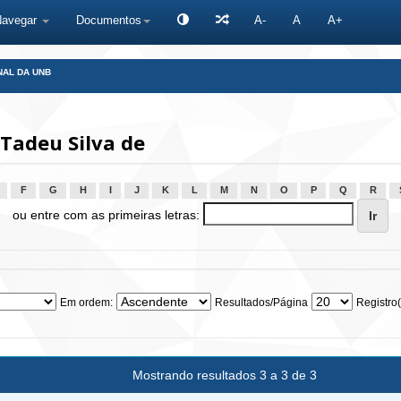
Navegar
Documentos
A-
A
A+
NAL DA UNB
 Tadeu Silva de
F
G
H
I
J
K
L
M
N
O
P
Q
R
ou entre com as primeiras letras:
Em ordem:
Resultados/Página
Registro(
Mostrando resultados 3 a 3 de 3