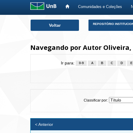
Comunidades e Coleções
Skip
REPOSITÓRIO INSTITUCIO
Voltar
navigation
Navegando por Autor Oliveira,
Ir para:
0-9
A
B
C
D
E
Classificar por:
< Anterior