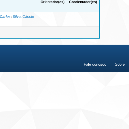
Orientador(es)
Coorientador(es)
 Carlos
;
Silva, Cássio
-
-
Fale conosco
Sobre