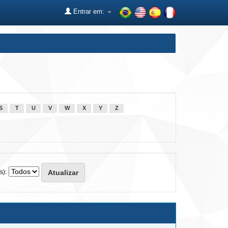
Entrar em:
S
T
U
V
W
X
Y
Z
s):