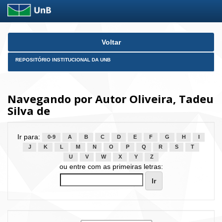
Skip
Voltar
navigation
REPOSITÓRIO INSTITUCIONAL DA UNB
Navegando por Autor Oliveira, Tadeu
Silva de
Ir para:
0-9
A
B
C
D
E
F
G
H
I
J
K
L
M
N
O
P
Q
R
S
T
U
V
W
X
Y
Z
ou entre com as primeiras letras: