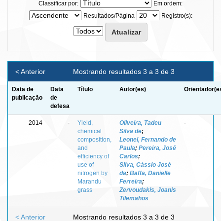
Classificar por:
Em ordem:
Resultados/Página
Registro(s):
< Anterior
Mostrando resultados 3 a 3 de 3
Data de
Data
Título
Autor(es)
Orientador(e
publicação
de
defesa
2014
-
Yield,
Oliveira, Tadeu
-
chemical
Silva de
;
composition,
Leonel, Fernando de
and
Paula
;
Pereira, José
efficiency of
Carlos
;
use of
Silva, Cássio José
nitrogen by
da
;
Baffa, Danielle
Marandu
Ferreira
;
grass
Zervoudakis, Joanis
Tilemahos
< Anterior
Mostrando resultados 3 a 3 de 3