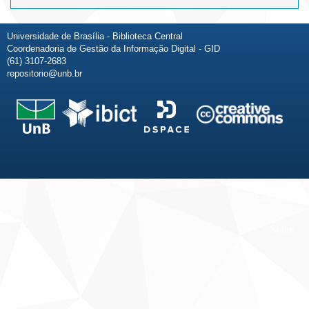
Universidade de Brasília - Biblioteca Central
Coordenadoria de Gestão da Informação Digital - GID
(61) 3107-2683
repositorio@unb.br
Fale conosco
Sobre