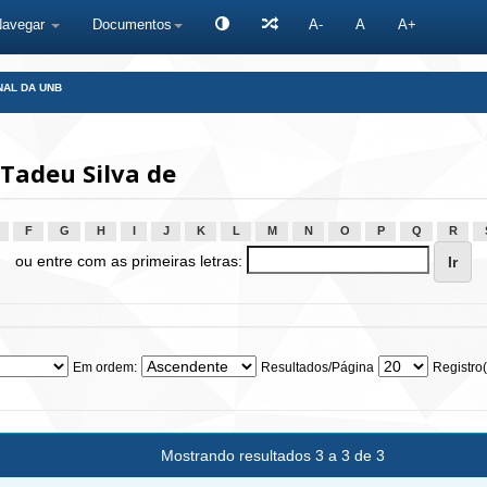
Navegar
Documentos
A-
A
A+
NAL DA UNB
 Tadeu Silva de
F
G
H
I
J
K
L
M
N
O
P
Q
R
ou entre com as primeiras letras:
Em ordem:
Resultados/Página
Registro(
Mostrando resultados 3 a 3 de 3