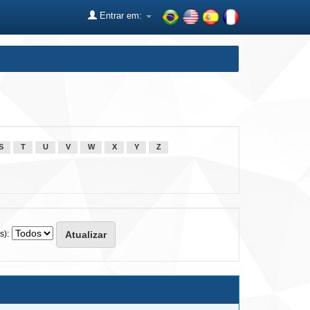
Entrar em:
S
T
U
V
W
X
Y
Z
s):