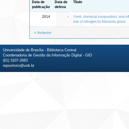
Data de
Data de
Título
publicação
defesa
2014
-
Yield, chemical composition, and eff
use of nitrogen by Marandu grass
< Anterior
Universidade de Brasília - Biblioteca Central
Coordenadoria de Gestão da Informação Digital - GID
(61) 3107-2683
repositorio@unb.br