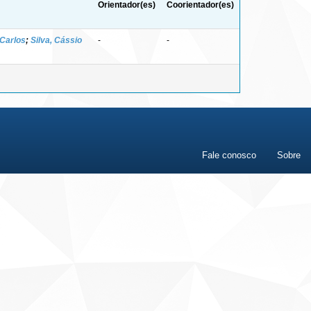
Orientador(es)
Coorientador(es)
 Carlos
;
Silva, Cássio
-
-
Fale conosco
Sobre