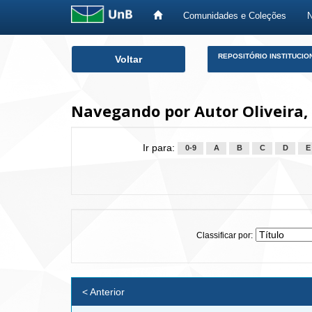
Comunidades e Coleções
Skip
REPOSITÓRIO INSTITUCIO
Voltar
navigation
Navegando por Autor Oliveira,
Ir para:
0-9
A
B
C
D
E
Classificar por:
< Anterior