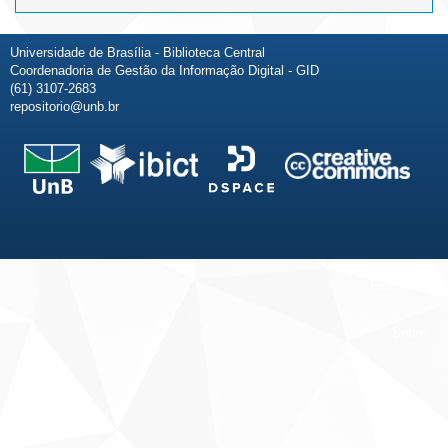
Universidade de Brasília - Biblioteca Central
Coordenadoria de Gestão da Informação Digital - GID
(61) 3107-2683
repositorio@unb.br
Fale conosco
Sobre