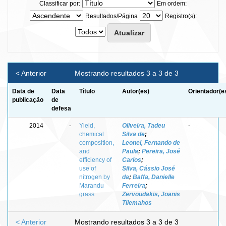
Classificar por:
Em ordem:
Resultados/Página
Registro(s):
< Anterior
Mostrando resultados 3 a 3 de 3
Data de
Data
Título
Autor(es)
Orientador(e
publicação
de
defesa
2014
-
Yield,
Oliveira, Tadeu
-
chemical
Silva de
;
composition,
Leonel, Fernando de
and
Paula
;
Pereira, José
efficiency of
Carlos
;
use of
Silva, Cássio José
nitrogen by
da
;
Baffa, Danielle
Marandu
Ferreira
;
grass
Zervoudakis, Joanis
Tilemahos
< Anterior
Mostrando resultados 3 a 3 de 3