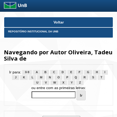
Skip
Voltar
navigation
REPOSITÓRIO INSTITUCIONAL DA UNB
Navegando por Autor Oliveira, Tadeu
Silva de
Ir para:
0-9
A
B
C
D
E
F
G
H
I
J
K
L
M
N
O
P
Q
R
S
T
U
V
W
X
Y
Z
ou entre com as primeiras letras: