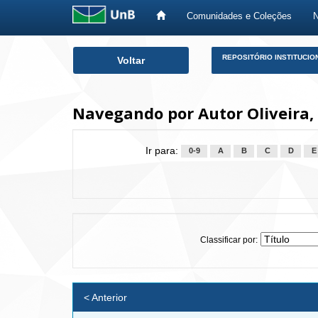
Comunidades e Coleções
Skip
REPOSITÓRIO INSTITUCIO
Voltar
navigation
Navegando por Autor Oliveira,
Ir para:
0-9
A
B
C
D
E
Classificar por:
< Anterior