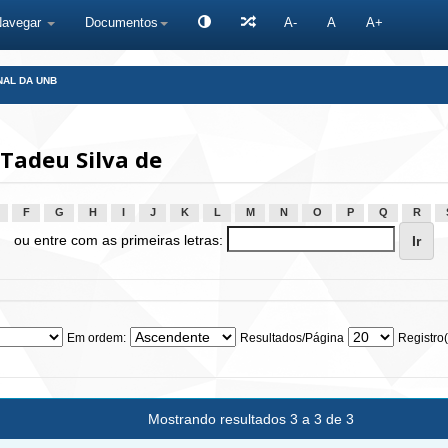
Navegar
Documentos
A-
A
A+
NAL DA UNB
 Tadeu Silva de
F
G
H
I
J
K
L
M
N
O
P
Q
R
ou entre com as primeiras letras:
Em ordem:
Resultados/Página
Registro(
Mostrando resultados 3 a 3 de 3