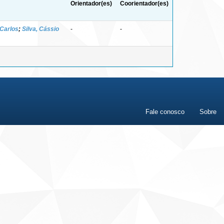
Orientador(es)
Coorientador(es)
 Carlos
;
Silva, Cássio
-
-
Fale conosco
Sobre