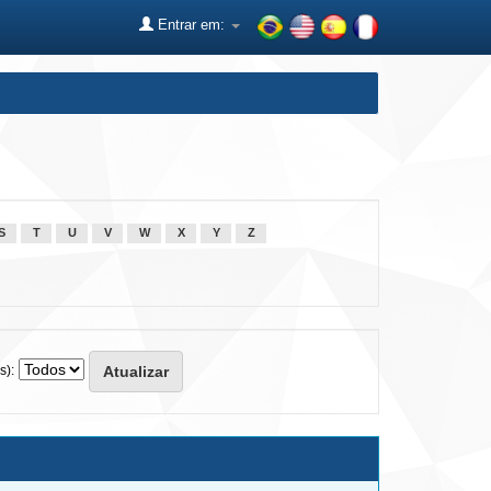
Entrar em:
S
T
U
V
W
X
Y
Z
s):