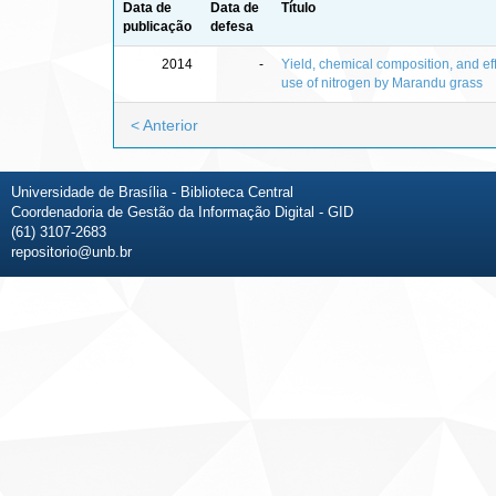
Data de
Data de
Título
publicação
defesa
2014
-
Yield, chemical composition, and eff
use of nitrogen by Marandu grass
< Anterior
Universidade de Brasília - Biblioteca Central
Coordenadoria de Gestão da Informação Digital - GID
(61) 3107-2683
repositorio@unb.br