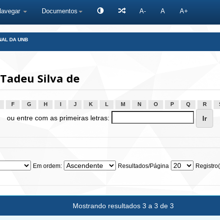
Navegar
Documentos
A-
A
A+
NAL DA UNB
 Tadeu Silva de
F
G
H
I
J
K
L
M
N
O
P
Q
R
ou entre com as primeiras letras:
Em ordem:
Resultados/Página
Registro(
Mostrando resultados 3 a 3 de 3