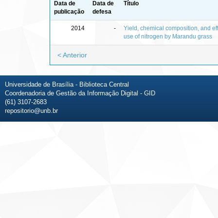
Data de
Data de
Título
publicação
defesa
2014
-
Yield, chemical composition, and eff
use of nitrogen by Marandu grass
< Anterior
Universidade de Brasília - Biblioteca Central
Coordenadoria de Gestão da Informação Digital - GID
(61) 3107-2683
repositorio@unb.br