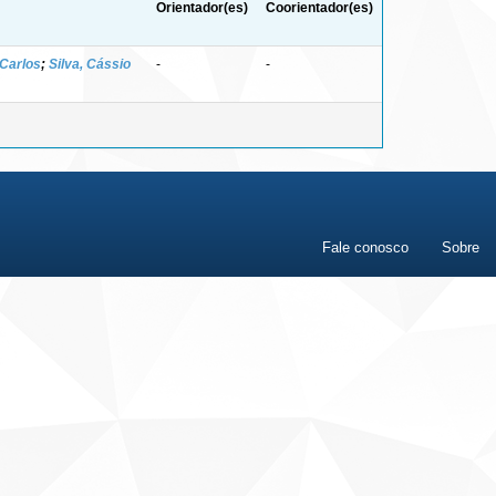
Orientador(es)
Coorientador(es)
 Carlos
;
Silva, Cássio
-
-
Fale conosco
Sobre