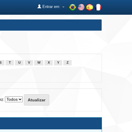
Entrar em:
S
T
U
V
W
X
Y
Z
s):