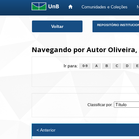
Comunidades e Coleções
Skip
REPOSITÓRIO INSTITUCIO
Voltar
navigation
Navegando por Autor Oliveira,
Ir para:
0-9
A
B
C
D
E
Classificar por:
< Anterior