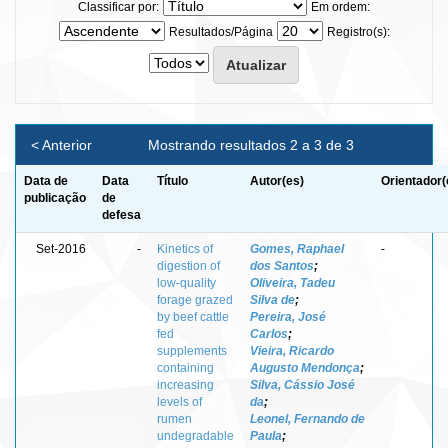
Classificar por:
Em ordem:
Resultados/Página
Registro(s):
< Anterior
Mostrando resultados 2 a 3 de 3
Data de
Data
Título
Autor(es)
Orientador(
publicação
de
defesa
Set-2016
-
Kinetics of
Gomes, Raphael
-
digestion of
dos Santos
;
low-quality
Oliveira, Tadeu
forage grazed
Silva de
;
by beef cattle
Pereira, José
fed
Carlos
;
supplements
Vieira, Ricardo
containing
Augusto Mendonça
;
increasing
Silva, Cássio José
levels of
da
;
rumen
Leonel, Fernando de
undegradable
Paula
;