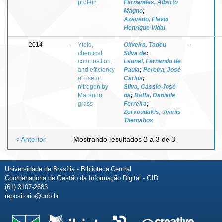
protein
Fernandes, Alberto
Magno
;
Azevedo, Flavio
Henrique Vidal
2014
-
Yield,
Oliveira, Tadeu
-
chemical
Silva de
;
composition,
Leonel, Fernando de
and efficiency
Paula
;
Pereira, José
of use of
Carlos
;
nitrogen by
Silva, Cássio José
Marandu
da
;
Baffa, Danielle
grass
Ferreira
;
Zervoudakis, Joanis
Tilemahos
< Anterior
Mostrando resultados 2 a 3 de 3
Universidade de Brasília - Biblioteca Central
Coordenadoria de Gestão da Informação Digital - GID
(61) 3107-2683
repositorio@unb.br