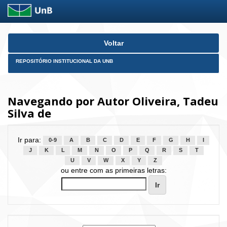
Skip
Voltar
navigation
REPOSITÓRIO INSTITUCIONAL DA UNB
Navegando por Autor Oliveira, Tadeu
Silva de
Ir para:
0-9
A
B
C
D
E
F
G
H
I
J
K
L
M
N
O
P
Q
R
S
T
U
V
W
X
Y
Z
ou entre com as primeiras letras: