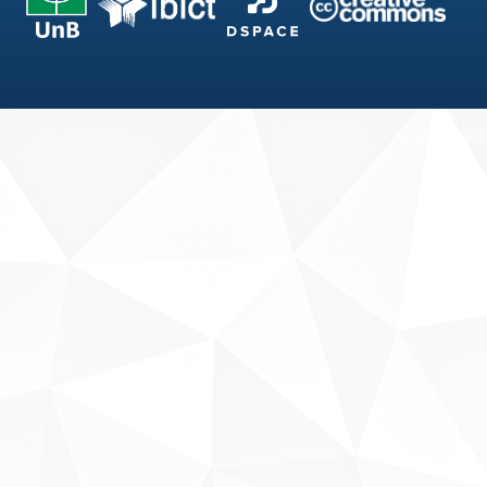
Fale conosco
Sobre