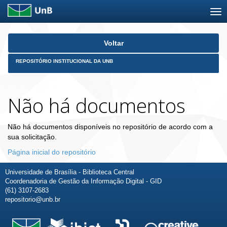
Skip
Voltar
navigation
REPOSITÓRIO INSTITUCIONAL DA UNB
Não há documentos
Não há documentos disponíveis no repositório de acordo com a
sua solicitação.
Página inicial do repositório
Universidade de Brasília - Biblioteca Central
Coordenadoria de Gestão da Informação Digital - GID
(61) 3107-2683
repositorio@unb.br