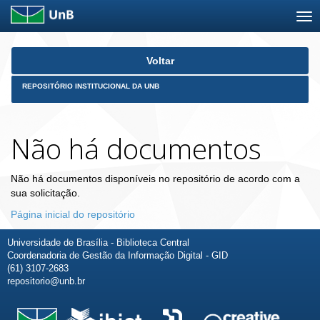
Skip
Voltar
navigation
REPOSITÓRIO INSTITUCIONAL DA UNB
Não há documentos
Não há documentos disponíveis no repositório de acordo com a
sua solicitação.
Página inicial do repositório
Universidade de Brasília - Biblioteca Central
Coordenadoria de Gestão da Informação Digital - GID
(61) 3107-2683
repositorio@unb.br