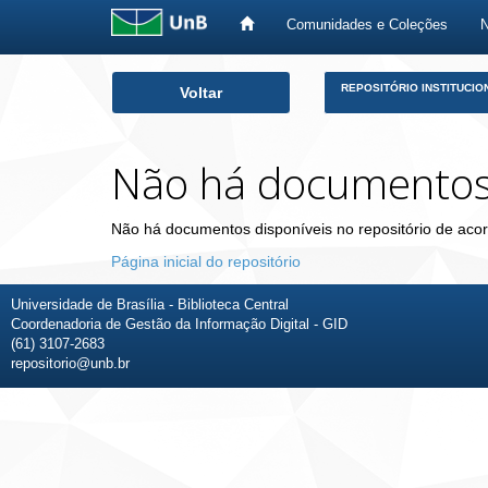
Comunidades e Coleções
Skip
REPOSITÓRIO INSTITUCIO
Voltar
navigation
Não há documento
Não há documentos disponíveis no repositório de acor
Página inicial do repositório
Universidade de Brasília - Biblioteca Central
Coordenadoria de Gestão da Informação Digital - GID
(61) 3107-2683
repositorio@unb.br