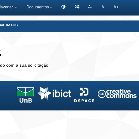
Navegar
Documentos
A-
A
A+
NAL DA UNB
s
do com a sua solicitação.