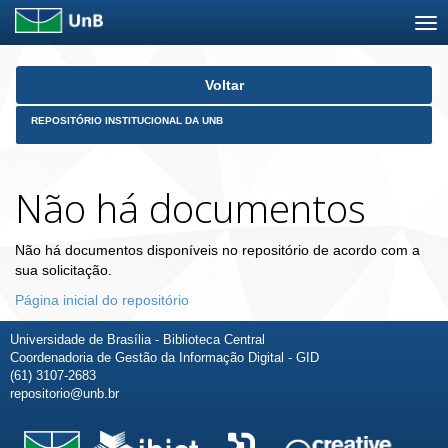
Skip
Voltar
navigation
REPOSITÓRIO INSTITUCIONAL DA UNB
Não há documentos
Não há documentos disponíveis no repositório de acordo com a
sua solicitação.
Página inicial do repositório
Universidade de Brasília - Biblioteca Central
Coordenadoria de Gestão da Informação Digital - GID
(61) 3107-2683
repositorio@unb.br