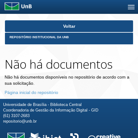
Skip
Voltar
navigation
REPOSITÓRIO INSTITUCIONAL DA UNB
Não há documentos
Não há documentos disponíveis no repositório de acordo com a
sua solicitação.
Página inicial do repositório
Universidade de Brasília - Biblioteca Central
Coordenadoria de Gestão da Informação Digital - GID
(61) 3107-2683
repositorio@unb.br