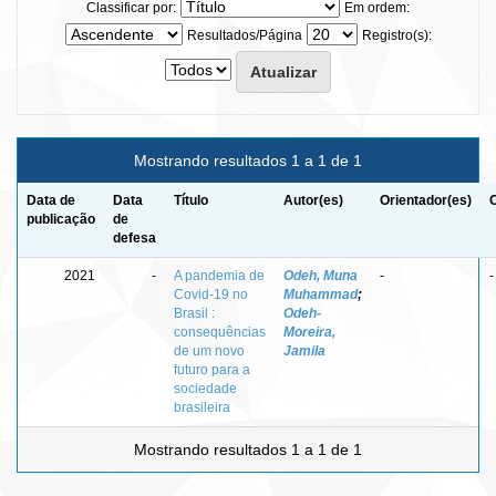
Classificar por:
Em ordem:
Resultados/Página
Registro(s):
Mostrando resultados 1 a 1 de 1
Data de
Data
Título
Autor(es)
Orientador(es)
publicação
de
defesa
2021
-
A pandemia de
Odeh, Muna
-
-
Covid-19 no
Muhammad
;
Brasil :
Odeh-
consequências
Moreira,
de um novo
Jamila
futuro para a
sociedade
brasileira
Mostrando resultados 1 a 1 de 1