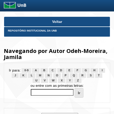
Skip
Voltar
navigation
REPOSITÓRIO INSTITUCIONAL DA UNB
Navegando por Autor Odeh-Moreira,
Jamila
Ir para:
0-9
A
B
C
D
E
F
G
H
I
J
K
L
M
N
O
P
Q
R
S
T
U
V
W
X
Y
Z
ou entre com as primeiras letras: