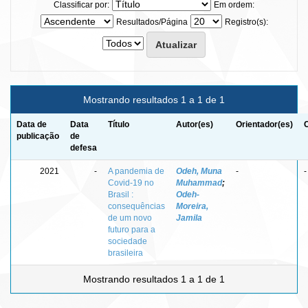
Classificar por:
Em ordem:
Resultados/Página
Registro(s):
Mostrando resultados 1 a 1 de 1
Data de
Data
Título
Autor(es)
Orientador(es)
publicação
de
defesa
2021
-
A pandemia de
Odeh, Muna
-
-
Covid-19 no
Muhammad
;
Brasil :
Odeh-
consequências
Moreira,
de um novo
Jamila
futuro para a
sociedade
brasileira
Mostrando resultados 1 a 1 de 1