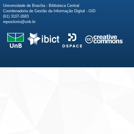
Universidade de Brasília - Biblioteca Central
Coordenadoria de Gestão da Informação Digital - GID
(61) 3107-2683
repositorio@unb.br
Fale conosco
Sobre