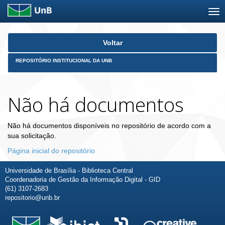
Skip
Voltar
navigation
REPOSITÓRIO INSTITUCIONAL DA UNB
Não há documentos
Não há documentos disponíveis no repositório de acordo com a
sua solicitação.
Página inicial do repositório
Universidade de Brasília - Biblioteca Central
Coordenadoria de Gestão da Informação Digital - GID
(61) 3107-2683
repositorio@unb.br