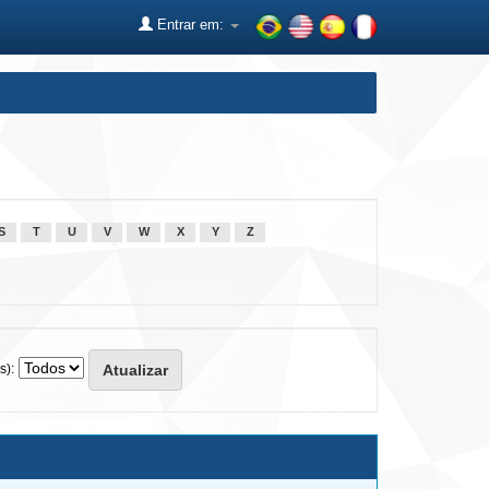
Entrar em:
S
T
U
V
W
X
Y
Z
s):