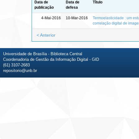
Data de
Data de
Título
publicação
defesa
4-Mai-2016
10-Mar-2016
Termoelasticidade : um est
correlação digital de imag
< Anterior
Universidade de Brasília - Biblioteca Central
Coordenadoria de Gestão da Informação Digital - GID
(61) 3107-2683
repositorio@unb.br