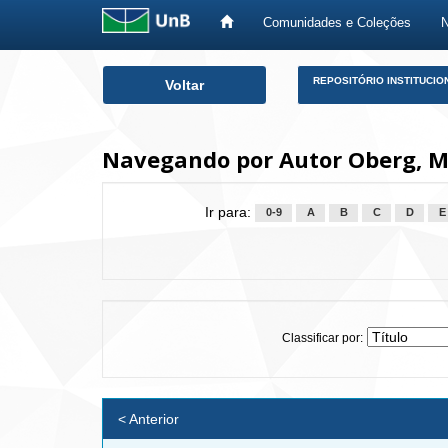
Comunidades e Coleções
Skip
REPOSITÓRIO INSTITUCIO
Voltar
navigation
Navegando por Autor Oberg, 
Ir para:
0-9
A
B
C
D
E
Classificar por:
< Anterior