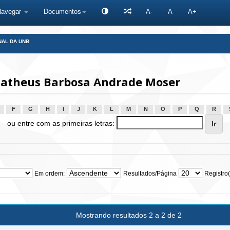
Navegar
Documentos
A-
A
A+
NAL DA UNB
Matheus Barbosa Andrade Moser
F
G
H
I
J
K
L
M
N
O
P
Q
R
ou entre com as primeiras letras:
Em ordem:
Resultados/Página
Registro(
Mostrando resultados 2 a 2 de 2