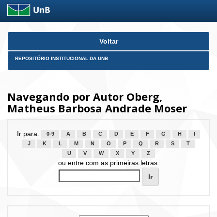
Skip
Voltar
navigation
REPOSITÓRIO INSTITUCIONAL DA UNB
Navegando por Autor Oberg,
Matheus Barbosa Andrade Moser
Ir para:
0-9
A
B
C
D
E
F
G
H
I
J
K
L
M
N
O
P
Q
R
S
T
U
V
W
X
Y
Z
ou entre com as primeiras letras: