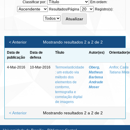
Classificar por:
Em ordem:
Resultados/Página
Registro(s):
< Anterior
Mostrando resultados 2 a 2 de 2
Data de
Data de
Título
Autor(es)
Orientador(e
publicação
defesa
4-Mai-2016
10-Mar-2016
Termoelasticidade
Oberg,
Anflor, Carla
: um estudo via
Matheus
Tatiana Mota
método dos
Barbosa
elementos de
Andrade
contorno,
Moser
termografia e
correlação digital
de imagens
< Anterior
Mostrando resultados 2 a 2 de 2