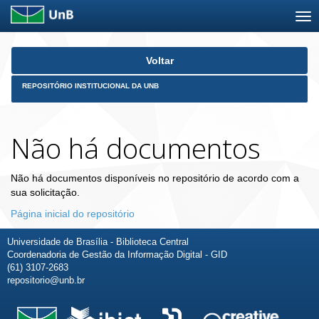
Skip
Voltar
navigation
REPOSITÓRIO INSTITUCIONAL DA UNB
Não há documentos
Não há documentos disponíveis no repositório de acordo com a
sua solicitação.
Página inicial do repositório
Universidade de Brasília - Biblioteca Central
Coordenadoria de Gestão da Informação Digital - GID
(61) 3107-2683
repositorio@unb.br