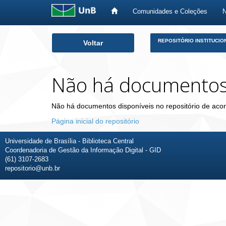
Comunidades e Coleções
Skip
REPOSITÓRIO INSTITUCIO
Voltar
navigation
Não há documento
Não há documentos disponíveis no repositório de acor
Página inicial do repositório
Universidade de Brasília - Biblioteca Central
Coordenadoria de Gestão da Informação Digital - GID
(61) 3107-2683
repositorio@unb.br