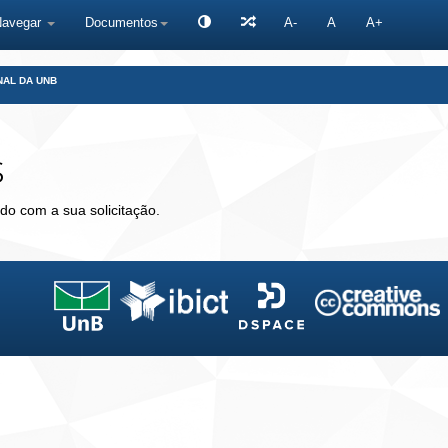
Navegar
Documentos
A-
A
A+
NAL DA UNB
s
do com a sua solicitação.