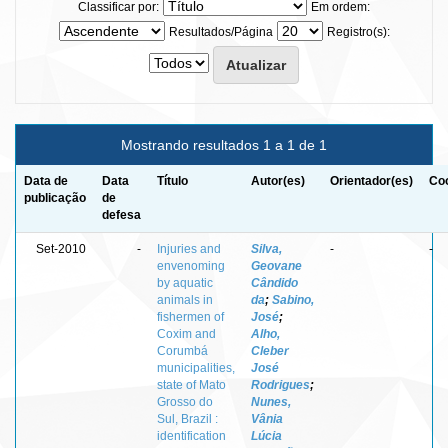
Classificar por:
Em ordem:
Resultados/Página
Registro(s):
Mostrando resultados 1 a 1 de 1
Data de
Data
Título
Autor(es)
Orientador(es)
Coo
publicação
de
defesa
Set-2010
-
Injuries and
Silva,
-
-
envenoming
Geovane
by aquatic
Cândido
animals in
da
;
Sabino,
fishermen of
José
;
Coxim and
Alho,
Corumbá
Cleber
municipalities,
José
state of Mato
Rodrigues
;
Grosso do
Nunes,
Sul, Brazil :
Vânia
identification
Lúcia