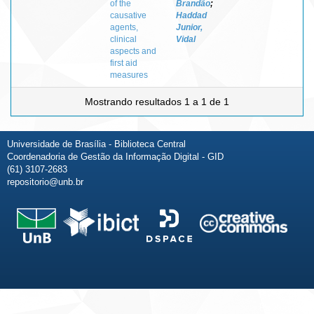
of the
Brandão
;
causative
Haddad
agents,
Junior,
clinical
Vidal
aspects and
first aid
measures
Mostrando resultados 1 a 1 de 1
Universidade de Brasília - Biblioteca Central
Coordenadoria de Gestão da Informação Digital - GID
(61) 3107-2683
repositorio@unb.br
Fale conosco