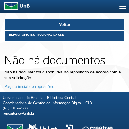
Skip
Voltar
navigation
REPOSITÓRIO INSTITUCIONAL DA UNB
Não há documentos
Não há documentos disponíveis no repositório de acordo com a
sua solicitação.
Página inicial do repositório
Universidade de Brasília - Biblioteca Central
Coordenadoria de Gestão da Informação Digital - GID
(61) 3107-2683
repositorio@unb.br