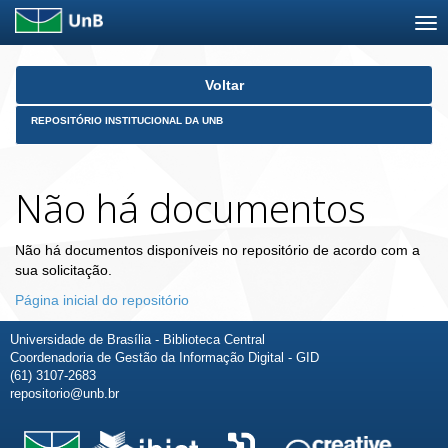
Skip
Voltar
navigation
REPOSITÓRIO INSTITUCIONAL DA UNB
Não há documentos
Não há documentos disponíveis no repositório de acordo com a
sua solicitação.
Página inicial do repositório
Universidade de Brasília - Biblioteca Central
Coordenadoria de Gestão da Informação Digital - GID
(61) 3107-2683
repositorio@unb.br