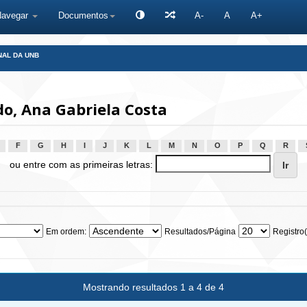
Navegar
Documentos
A-
A
A+
NAL DA UNB
, Ana Gabriela Costa
F
G
H
I
J
K
L
M
N
O
P
Q
R
ou entre com as primeiras letras:
Em ordem:
Resultados/Página
Registro(
Mostrando resultados 1 a 4 de 4