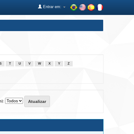
Entrar em:
S
T
U
V
W
X
Y
Z
s):