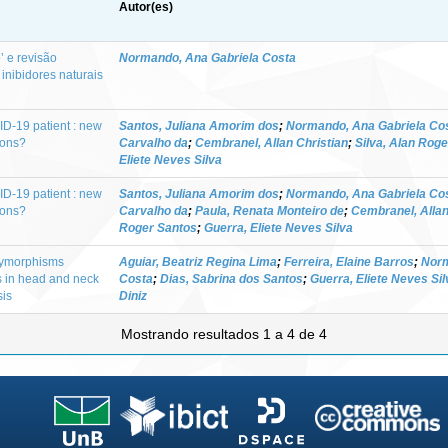
Autor(es)
’ e revisão
Normando, Ana Gabriela Costa
inibidores naturais
ID-19 patient : new
Santos, Juliana Amorim dos
;
Normando, Ana Gabriela Co
ions?
Carvalho da
;
Cembranel, Allan Christian
;
Silva, Alan Rog
Eliete Neves Silva
ID-19 patient : new
Santos, Juliana Amorim dos
;
Normando, Ana Gabriela Co
ions?
Carvalho da
;
Paula, Renata Monteiro de
;
Cembranel, Allan
Roger Santos
;
Guerra, Eliete Neves Silva
olymorphisms
Aguiar, Beatriz Regina Lima
;
Ferreira, Elaine Barros
;
Norm
is in head and neck
Costa
;
Dias, Sabrina dos Santos
;
Guerra, Eliete Neves Sil
sis
Diniz
Mostrando resultados 1 a 4 de 4