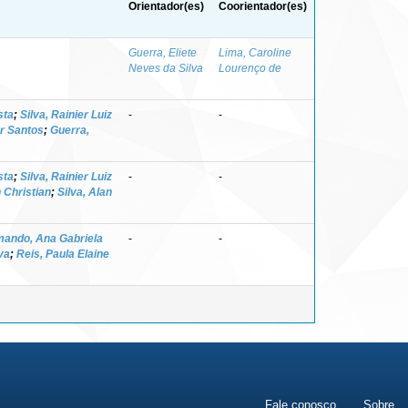
Orientador(es)
Coorientador(es)
Guerra, Eliete
Lima, Caroline
Neves da Silva
Lourenço de
sta
;
Silva, Rainier Luiz
-
-
er Santos
;
Guerra,
sta
;
Silva, Rainier Luiz
-
-
 Christian
;
Silva, Alan
ando, Ana Gabriela
-
-
va
;
Reis, Paula Elaine
Fale conosco
Sobre