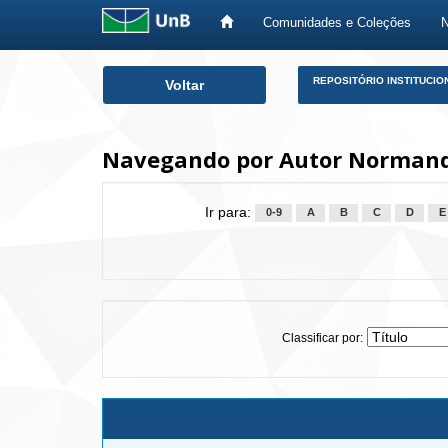
Comunidades e Coleções
Skip
REPOSITÓRIO INSTITUCIO
Voltar
navigation
Navegando por Autor Normando
Ir para:
0-9
A
B
C
D
E
Classificar por: