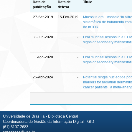
Data de
Data de
Título
publicação
defesa
27-Set-2019
15-Fev-2019
Mucosite oral : modelo ‘In Vitro
sistemática de tratamento com 
de mTOR
8-Jun-2020
-
Oral mucosal lesions in a COV
signs or secondary manifestat
Ago-2020
-
Oral mucosal lesions in a COV
signs or secondary manifestat
26-Abr-2024
-
Potential single nucleotide p
markers for radiation dermatit
cancer patients : a meta-analy
Universidade de Brasília - Biblioteca Central
Coordenadoria de Gestão da Informação Digital - GID
(61) 3107-2683