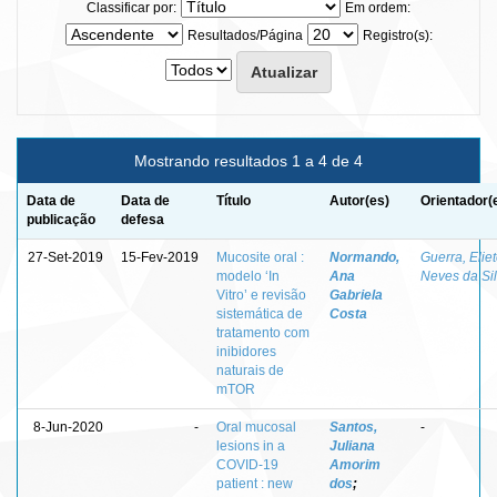
Classificar por:
Em ordem:
Resultados/Página
Registro(s):
Mostrando resultados 1 a 4 de 4
Data de
Data de
Título
Autor(es)
Orientador(
publicação
defesa
27-Set-2019
15-Fev-2019
Mucosite oral :
Normando,
Guerra, Elie
modelo ‘In
Ana
Neves da Si
Vitro’ e revisão
Gabriela
sistemática de
Costa
tratamento com
inibidores
naturais de
mTOR
8-Jun-2020
-
Oral mucosal
Santos,
-
lesions in a
Juliana
COVID-19
Amorim
patient : new
dos
;