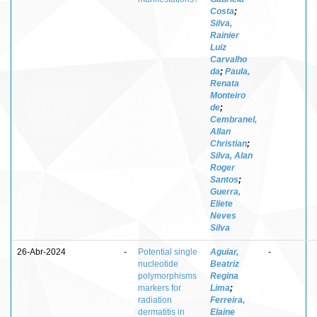
Costa
;
Silva,
Rainier
Luiz
Carvalho
da
;
Paula,
Renata
Monteiro
de
;
Cembranel,
Allan
Christian
;
Silva, Alan
Roger
Santos
;
Guerra,
Eliete
Neves
Silva
26-Abr-2024
-
Potential single
Aguiar,
-
nucleotide
Beatriz
polymorphisms
Regina
markers for
Lima
;
radiation
Ferreira,
dermatitis in
Elaine