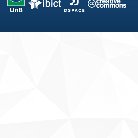
Fale conosco
Sobre