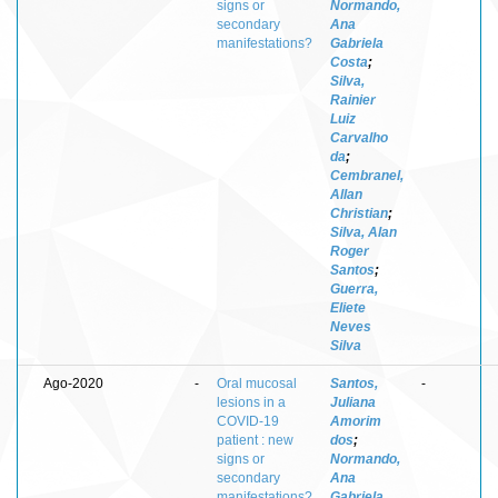
signs or
Normando,
secondary
Ana
manifestations?
Gabriela
Costa
;
Silva,
Rainier
Luiz
Carvalho
da
;
Cembranel,
Allan
Christian
;
Silva, Alan
Roger
Santos
;
Guerra,
Eliete
Neves
Silva
Ago-2020
-
Oral mucosal
Santos,
-
lesions in a
Juliana
COVID-19
Amorim
patient : new
dos
;
signs or
Normando,
secondary
Ana
manifestations?
Gabriela