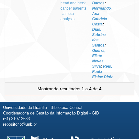
head and neck
Barros
;
cancer patients
Normando,
: a meta-
Ana
analysis
Gabriela
Costa
;
Dias,
Sabrina
dos
Santos
;
Guerra,
Eliete
Neves
Silva
;
Reis,
Paula
Elaine Diniz
Mostrando resultados 1 a 4 de 4
Universidade de Brasília - Biblioteca Central
Coordenadoria de Gestão da Informação Digital - GID
(61) 3107-2683
repositorio@unb.br