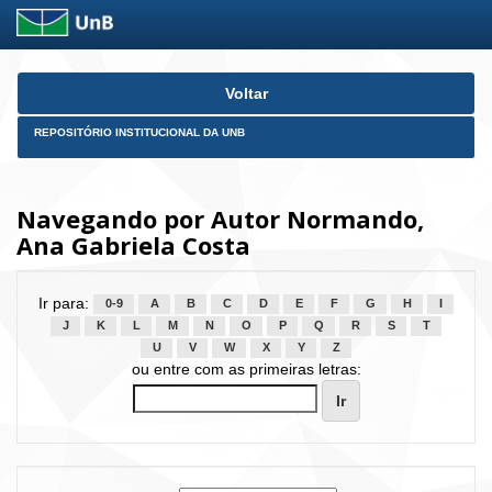
Skip
Voltar
navigation
REPOSITÓRIO INSTITUCIONAL DA UNB
Navegando por Autor Normando,
Ana Gabriela Costa
Ir para:
0-9
A
B
C
D
E
F
G
H
I
J
K
L
M
N
O
P
Q
R
S
T
U
V
W
X
Y
Z
ou entre com as primeiras letras: