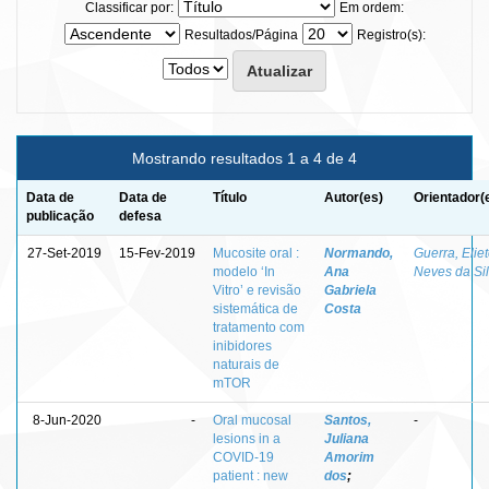
Classificar por:
Em ordem:
Resultados/Página
Registro(s):
Mostrando resultados 1 a 4 de 4
Data de
Data de
Título
Autor(es)
Orientador(
publicação
defesa
27-Set-2019
15-Fev-2019
Mucosite oral :
Normando,
Guerra, Elie
modelo ‘In
Ana
Neves da Si
Vitro’ e revisão
Gabriela
sistemática de
Costa
tratamento com
inibidores
naturais de
mTOR
8-Jun-2020
-
Oral mucosal
Santos,
-
lesions in a
Juliana
COVID-19
Amorim
patient : new
dos
;