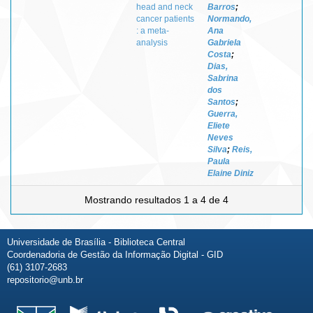
head and neck
Barros
;
cancer patients
Normando,
: a meta-
Ana
analysis
Gabriela
Costa
;
Dias,
Sabrina
dos
Santos
;
Guerra,
Eliete
Neves
Silva
;
Reis,
Paula
Elaine Diniz
Mostrando resultados 1 a 4 de 4
Universidade de Brasília - Biblioteca Central
Coordenadoria de Gestão da Informação Digital - GID
(61) 3107-2683
repositorio@unb.br