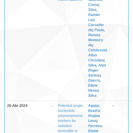
Costa
;
Silva,
Rainier
Luiz
Carvalho
da
;
Paula,
Renata
Monteiro
de
;
Cembranel,
Allan
Christian
;
Silva, Alan
Roger
Santos
;
Guerra,
Eliete
Neves
Silva
26-Abr-2024
-
Potential single
Aguiar,
-
nucleotide
Beatriz
polymorphisms
Regina
markers for
Lima
;
radiation
Ferreira,
dermatitis in
Elaine