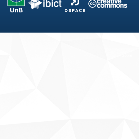
Fale conosco
Sobre