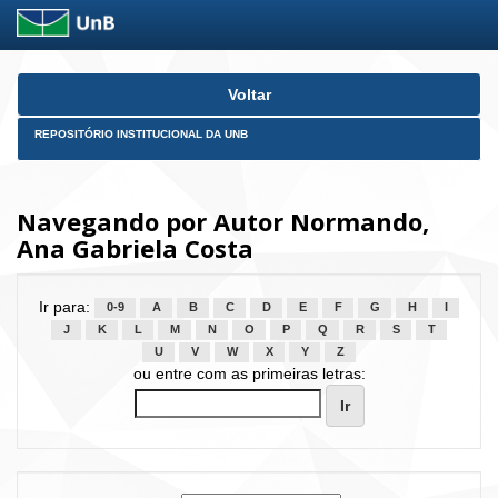
Skip
Voltar
navigation
REPOSITÓRIO INSTITUCIONAL DA UNB
Navegando por Autor Normando,
Ana Gabriela Costa
Ir para:
0-9
A
B
C
D
E
F
G
H
I
J
K
L
M
N
O
P
Q
R
S
T
U
V
W
X
Y
Z
ou entre com as primeiras letras: