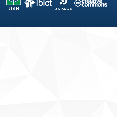
Fale conosco
Sobre