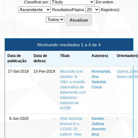
Classificar por:
Em ordem:
Resultados/Página
Registro(s):
Mostrando resultados 1 a 4 de 4
Data de
Data de
Título
Autor(es)
Orientador(
publicação
defesa
27-Set-2019
15-Fev-2019
Mucosite oral :
Normando,
Guerra, Elie
modelo ‘In
Ana
Neves da Si
Vitro’ e revisão
Gabriela
sistemática de
Costa
tratamento com
inibidores
naturais de
mTOR
8-Jun-2020
-
Oral mucosal
Santos,
-
lesions in a
Juliana
COVID-19
Amorim
patient : new
dos
;