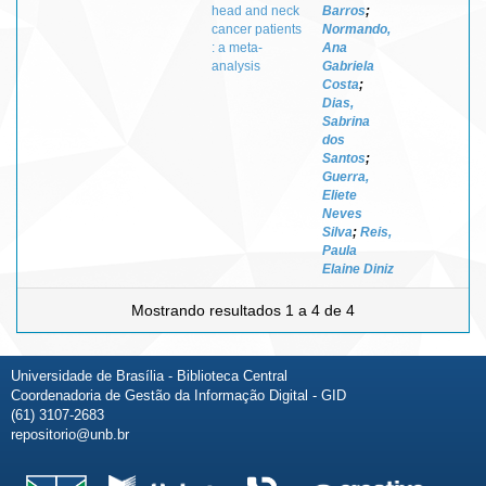
head and neck
Barros
;
cancer patients
Normando,
: a meta-
Ana
analysis
Gabriela
Costa
;
Dias,
Sabrina
dos
Santos
;
Guerra,
Eliete
Neves
Silva
;
Reis,
Paula
Elaine Diniz
Mostrando resultados 1 a 4 de 4
Universidade de Brasília - Biblioteca Central
Coordenadoria de Gestão da Informação Digital - GID
(61) 3107-2683
repositorio@unb.br