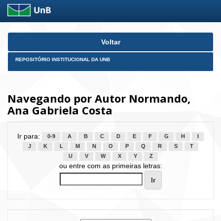
Skip
Voltar
navigation
REPOSITÓRIO INSTITUCIONAL DA UNB
Navegando por Autor Normando,
Ana Gabriela Costa
Ir para:
0-9
A
B
C
D
E
F
G
H
I
J
K
L
M
N
O
P
Q
R
S
T
U
V
W
X
Y
Z
ou entre com as primeiras letras: