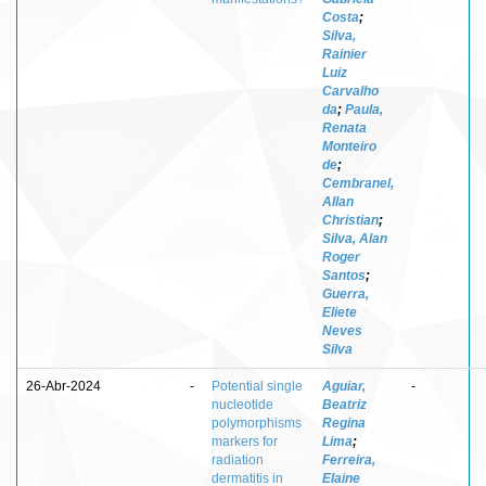
Costa
;
Silva,
Rainier
Luiz
Carvalho
da
;
Paula,
Renata
Monteiro
de
;
Cembranel,
Allan
Christian
;
Silva, Alan
Roger
Santos
;
Guerra,
Eliete
Neves
Silva
26-Abr-2024
-
Potential single
Aguiar,
-
nucleotide
Beatriz
polymorphisms
Regina
markers for
Lima
;
radiation
Ferreira,
dermatitis in
Elaine