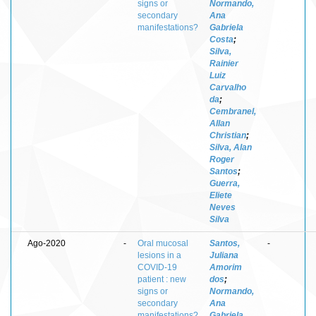
signs or
Normando,
secondary
Ana
manifestations?
Gabriela
Costa
;
Silva,
Rainier
Luiz
Carvalho
da
;
Cembranel,
Allan
Christian
;
Silva, Alan
Roger
Santos
;
Guerra,
Eliete
Neves
Silva
Ago-2020
-
Oral mucosal
Santos,
-
lesions in a
Juliana
COVID-19
Amorim
patient : new
dos
;
signs or
Normando,
secondary
Ana
manifestations?
Gabriela