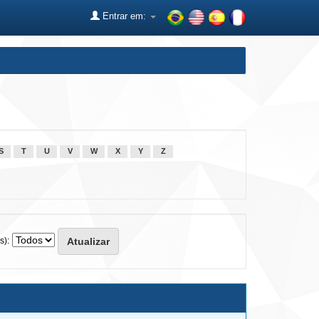
Entrar em:
S
T
U
V
W
X
Y
Z
s):