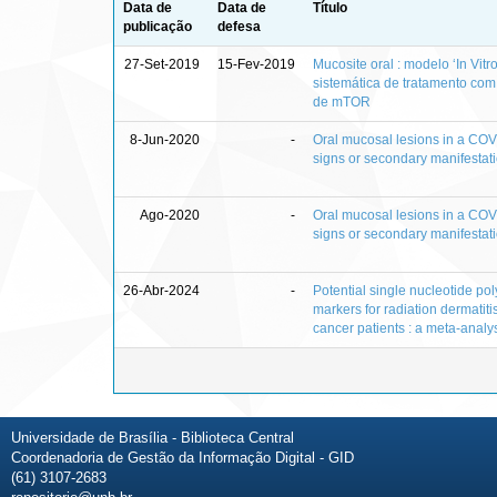
Data de
Data de
Título
publicação
defesa
27-Set-2019
15-Fev-2019
Mucosite oral : modelo ‘In Vitro
sistemática de tratamento com 
de mTOR
8-Jun-2020
-
Oral mucosal lesions in a COV
signs or secondary manifestat
Ago-2020
-
Oral mucosal lesions in a COV
signs or secondary manifestat
26-Abr-2024
-
Potential single nucleotide p
markers for radiation dermatit
cancer patients : a meta-analy
Universidade de Brasília - Biblioteca Central
Coordenadoria de Gestão da Informação Digital - GID
(61) 3107-2683