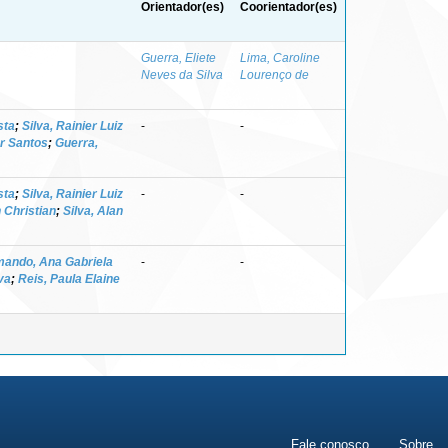
Orientador(es)
Coorientador(es)
Guerra, Eliete
Lima, Caroline
Neves da Silva
Lourenço de
sta
;
Silva, Rainier Luiz
-
-
er Santos
;
Guerra,
sta
;
Silva, Rainier Luiz
-
-
 Christian
;
Silva, Alan
ando, Ana Gabriela
-
-
va
;
Reis, Paula Elaine
Fale conosco
Sobre