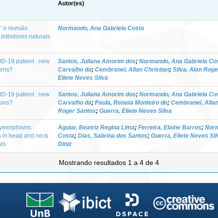
Autor(es)
’ e revisão
Normando, Ana Gabriela Costa
inibidores naturais
ID-19 patient : new
Santos, Juliana Amorim dos
;
Normando, Ana Gabriela Co
ions?
Carvalho da
;
Cembranel, Allan Christian
;
Silva, Alan Rog
Eliete Neves Silva
ID-19 patient : new
Santos, Juliana Amorim dos
;
Normando, Ana Gabriela Co
ions?
Carvalho da
;
Paula, Renata Monteiro de
;
Cembranel, Allan
Roger Santos
;
Guerra, Eliete Neves Silva
olymorphisms
Aguiar, Beatriz Regina Lima
;
Ferreira, Elaine Barros
;
Norm
is in head and neck
Costa
;
Dias, Sabrina dos Santos
;
Guerra, Eliete Neves Sil
sis
Diniz
Mostrando resultados 1 a 4 de 4