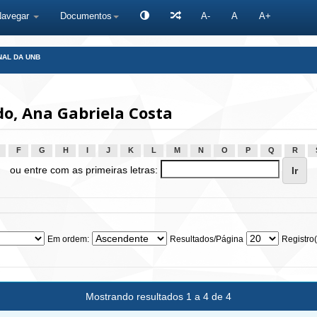
Navegar
Documentos
A-
A
A+
NAL DA UNB
, Ana Gabriela Costa
F
G
H
I
J
K
L
M
N
O
P
Q
R
ou entre com as primeiras letras:
Em ordem:
Resultados/Página
Registro(
Mostrando resultados 1 a 4 de 4