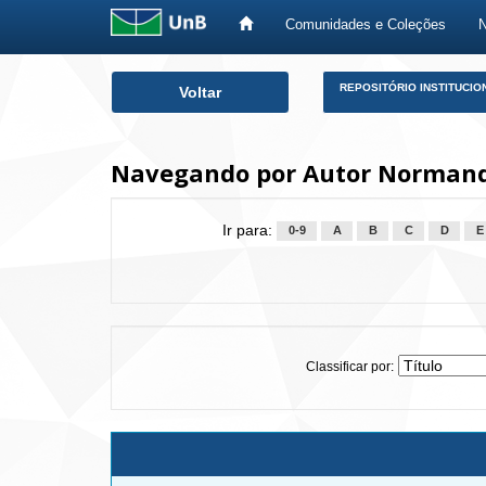
Comunidades e Coleções
Skip
REPOSITÓRIO INSTITUCIO
Voltar
navigation
Navegando por Autor Normando
Ir para:
0-9
A
B
C
D
E
Classificar por: