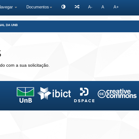
Navegar
Documentos
A-
A
A+
NAL DA UNB
s
do com a sua solicitação.