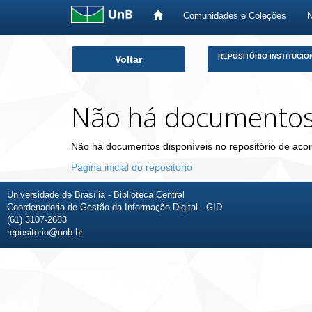
Comunidades e Coleções
Skip
REPOSITÓRIO INSTITUCIO
Voltar
navigation
Não há documento
Não há documentos disponíveis no repositório de acor
Página inicial do repositório
Universidade de Brasília - Biblioteca Central
Coordenadoria de Gestão da Informação Digital - GID
(61) 3107-2683
repositorio@unb.br