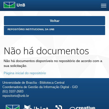
Skip
Voltar
navigation
REPOSITÓRIO INSTITUCIONAL DA UNB
Não há documentos
Não há documentos disponíveis no repositório de acordo com a
sua solicitação.
Página inicial do repositório
Universidade de Brasília - Biblioteca Central
Coordenadoria de Gestão da Informação Digital - GID
(61) 3107-2683
repositorio@unb.br