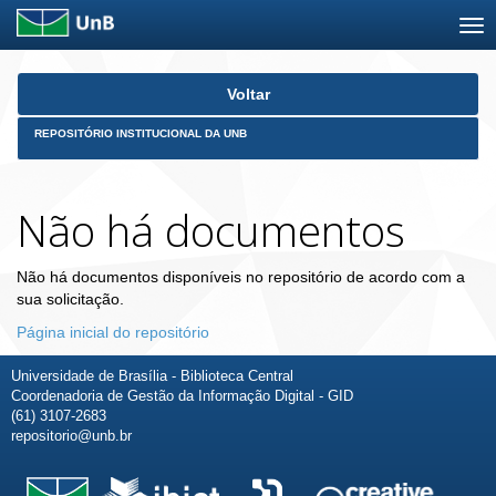
Skip
Voltar
navigation
REPOSITÓRIO INSTITUCIONAL DA UNB
Não há documentos
Não há documentos disponíveis no repositório de acordo com a
sua solicitação.
Página inicial do repositório
Universidade de Brasília - Biblioteca Central
Coordenadoria de Gestão da Informação Digital - GID
(61) 3107-2683
repositorio@unb.br