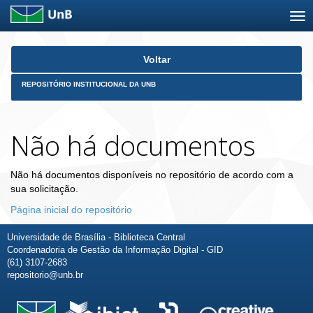
Skip
Voltar
navigation
REPOSITÓRIO INSTITUCIONAL DA UNB
Não há documentos
Não há documentos disponíveis no repositório de acordo com a
sua solicitação.
Página inicial do repositório
Universidade de Brasília - Biblioteca Central
Coordenadoria de Gestão da Informação Digital - GID
(61) 3107-2683
repositorio@unb.br