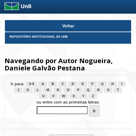
Skip
Voltar
navigation
REPOSITÓRIO INSTITUCIONAL DA UNB
Navegando por Autor Nogueira,
Daniele Galvão Pestana
Ir para:
0-9
A
B
C
D
E
F
G
H
I
J
K
L
M
N
O
P
Q
R
S
T
U
V
W
X
Y
Z
ou entre com as primeiras letras: