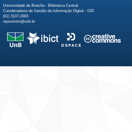
Universidade de Brasília - Biblioteca Central
Coordenadoria de Gestão da Informação Digital - GID
(61) 3107-2683
repositorio@unb.br
Fale conosco
Sobre