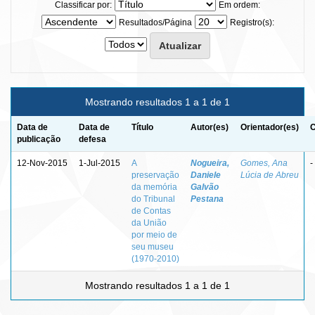
Classificar por:
Em ordem:
Resultados/Página
Registro(s):
Mostrando resultados 1 a 1 de 1
Data de
Data de
Título
Autor(es)
Orientador(es)
C
publicação
defesa
12-Nov-2015
1-Jul-2015
A
Nogueira,
Gomes, Ana
-
preservação
Daniele
Lúcia de Abreu
da memória
Galvão
do Tribunal
Pestana
de Contas
da União
por meio de
seu museu
(1970-2010)
Mostrando resultados 1 a 1 de 1