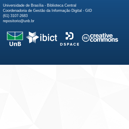
Universidade de Brasília - Biblioteca Central
Coordenadoria de Gestão da Informação Digital - GID
(61) 3107-2683
repositorio@unb.br
Fale conosco
Sobre