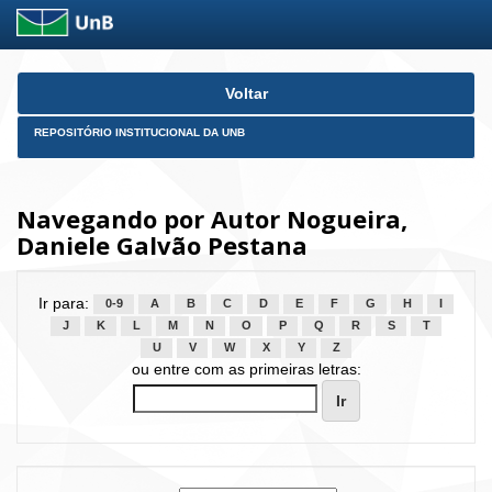
Skip
Voltar
navigation
REPOSITÓRIO INSTITUCIONAL DA UNB
Navegando por Autor Nogueira,
Daniele Galvão Pestana
Ir para:
0-9
A
B
C
D
E
F
G
H
I
J
K
L
M
N
O
P
Q
R
S
T
U
V
W
X
Y
Z
ou entre com as primeiras letras: