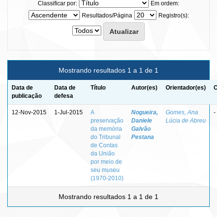
Classificar por:
Em ordem:
Resultados/Página
Registro(s):
Mostrando resultados 1 a 1 de 1
Data de
Data de
Título
Autor(es)
Orientador(es)
C
publicação
defesa
12-Nov-2015
1-Jul-2015
A
Nogueira,
Gomes, Ana
-
preservação
Daniele
Lúcia de Abreu
da memória
Galvão
do Tribunal
Pestana
de Contas
da União
por meio de
seu museu
(1970-2010)
Mostrando resultados 1 a 1 de 1