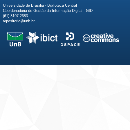
Universidade de Brasília - Biblioteca Central
Coordenadoria de Gestão da Informação Digital - GID
(61) 3107-2683
repositorio@unb.br
Fale conosco
Sobre