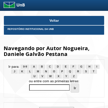
Skip
Voltar
navigation
REPOSITÓRIO INSTITUCIONAL DA UNB
Navegando por Autor Nogueira,
Daniele Galvão Pestana
Ir para:
0-9
A
B
C
D
E
F
G
H
I
J
K
L
M
N
O
P
Q
R
S
T
U
V
W
X
Y
Z
ou entre com as primeiras letras: