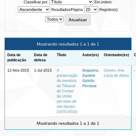
Classificar por:
Em ordem:
Resultados/Página
Registro(s):
Mostrando resultados 1 a 1 de 1
Data de
Data de
Título
Autor(es)
Orientador(es)
C
publicação
defesa
12-Nov-2015
1-Jul-2015
A
Nogueira,
Gomes, Ana
-
preservação
Daniele
Lúcia de Abreu
da memória
Galvão
do Tribunal
Pestana
de Contas
da União
por meio de
seu museu
(1970-2010)
Mostrando resultados 1 a 1 de 1