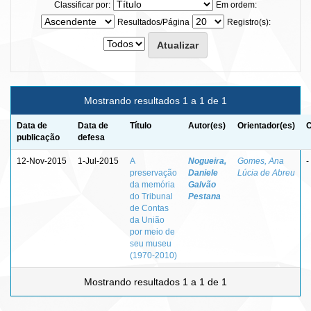
Classificar por:
Em ordem:
Resultados/Página
Registro(s):
Mostrando resultados 1 a 1 de 1
Data de
Data de
Título
Autor(es)
Orientador(es)
C
publicação
defesa
12-Nov-2015
1-Jul-2015
A
Nogueira,
Gomes, Ana
-
preservação
Daniele
Lúcia de Abreu
da memória
Galvão
do Tribunal
Pestana
de Contas
da União
por meio de
seu museu
(1970-2010)
Mostrando resultados 1 a 1 de 1