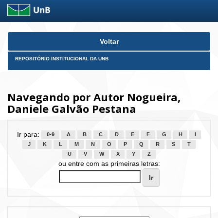
Skip
Voltar
navigation
REPOSITÓRIO INSTITUCIONAL DA UNB
Navegando por Autor Nogueira,
Daniele Galvão Pestana
Ir para:
0-9
A
B
C
D
E
F
G
H
I
J
K
L
M
N
O
P
Q
R
S
T
U
V
W
X
Y
Z
ou entre com as primeiras letras: