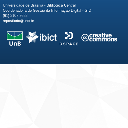
Universidade de Brasília - Biblioteca Central
Coordenadoria de Gestão da Informação Digital - GID
(61) 3107-2683
repositorio@unb.br
Fale conosco
Sobre