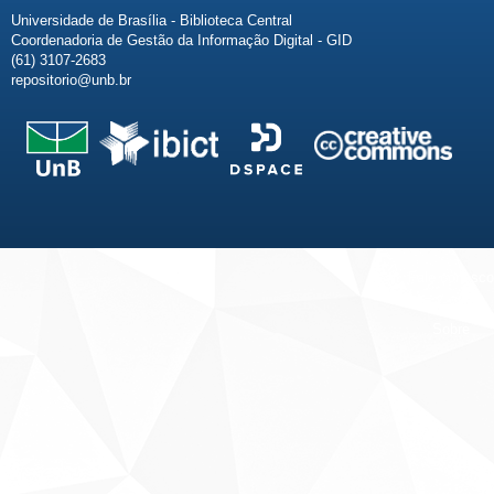
Universidade de Brasília - Biblioteca Central
Coordenadoria de Gestão da Informação Digital - GID
(61) 3107-2683
repositorio@unb.br
Fale conosco
Sobre