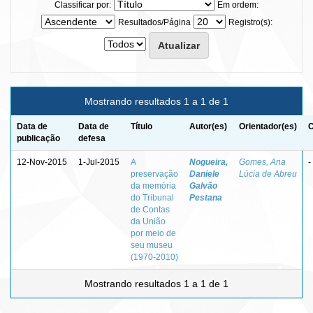
Classificar por:
Em ordem:
Resultados/Página
Registro(s):
Mostrando resultados 1 a 1 de 1
Data de
Data de
Título
Autor(es)
Orientador(es)
C
publicação
defesa
12-Nov-2015
1-Jul-2015
A
Nogueira,
Gomes, Ana
-
preservação
Daniele
Lúcia de Abreu
da memória
Galvão
do Tribunal
Pestana
de Contas
da União
por meio de
seu museu
(1970-2010)
Mostrando resultados 1 a 1 de 1