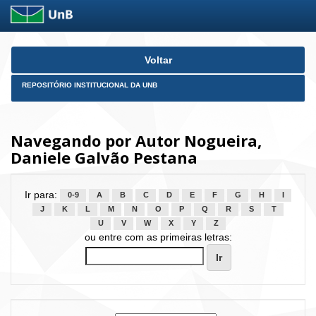
Skip
Voltar
navigation
REPOSITÓRIO INSTITUCIONAL DA UNB
Navegando por Autor Nogueira,
Daniele Galvão Pestana
Ir para:
0-9
A
B
C
D
E
F
G
H
I
J
K
L
M
N
O
P
Q
R
S
T
U
V
W
X
Y
Z
ou entre com as primeiras letras: