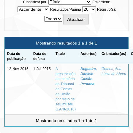
Classificar por:
Em ordem:
Resultados/Página
Registro(s):
Mostrando resultados 1 a 1 de 1
Data de
Data de
Título
Autor(es)
Orientador(es)
C
publicação
defesa
12-Nov-2015
1-Jul-2015
A
Nogueira,
Gomes, Ana
-
preservação
Daniele
Lúcia de Abreu
da memória
Galvão
do Tribunal
Pestana
de Contas
da União
por meio de
seu museu
(1970-2010)
Mostrando resultados 1 a 1 de 1