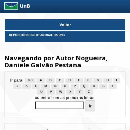
Skip
Voltar
navigation
REPOSITÓRIO INSTITUCIONAL DA UNB
Navegando por Autor Nogueira,
Daniele Galvão Pestana
Ir para:
0-9
A
B
C
D
E
F
G
H
I
J
K
L
M
N
O
P
Q
R
S
T
U
V
W
X
Y
Z
ou entre com as primeiras letras: