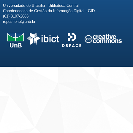
Universidade de Brasília - Biblioteca Central
Coordenadoria de Gestão da Informação Digital - GID
(61) 3107-2683
repositorio@unb.br
Fale conosco
Sobre