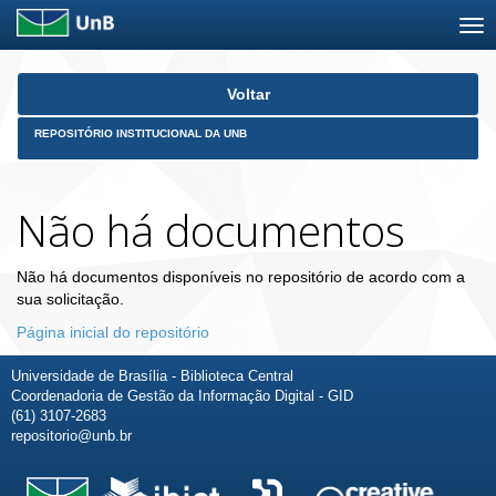
Skip
Voltar
navigation
REPOSITÓRIO INSTITUCIONAL DA UNB
Não há documentos
Não há documentos disponíveis no repositório de acordo com a
sua solicitação.
Página inicial do repositório
Universidade de Brasília - Biblioteca Central
Coordenadoria de Gestão da Informação Digital - GID
(61) 3107-2683
repositorio@unb.br