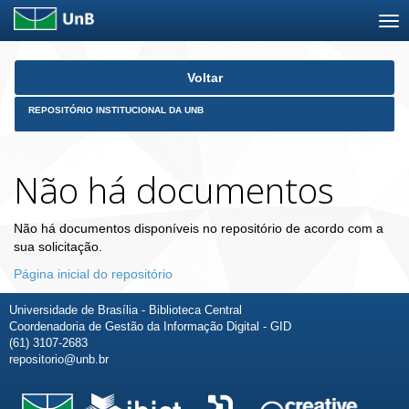
Skip
Voltar
navigation
REPOSITÓRIO INSTITUCIONAL DA UNB
Não há documentos
Não há documentos disponíveis no repositório de acordo com a
sua solicitação.
Página inicial do repositório
Universidade de Brasília - Biblioteca Central
Coordenadoria de Gestão da Informação Digital - GID
(61) 3107-2683
repositorio@unb.br