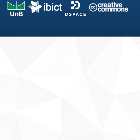
Fale conosco
Sobre