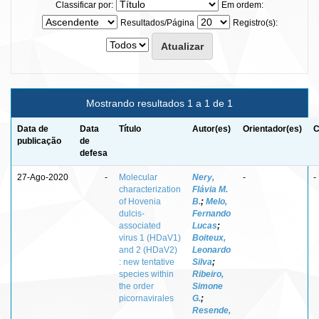
Classificar por:
Em ordem:
Resultados/Página
Registro(s):
Mostrando resultados 1 a 1 de 1
Data de
Data
Título
Autor(es)
Orientador(es)
C
publicação
de
defesa
27-Ago-2020
-
Molecular
Nery,
-
-
characterization
Flávia M.
of Hovenia
B.
;
Melo,
dulcis-
Fernando
associated
Lucas
;
virus 1 (HDaV1)
Boiteux,
and 2 (HDaV2)
Leonardo
: new tentative
Silva
;
species within
Ribeiro,
the order
Simone
picornavirales
G.
;
Resende,