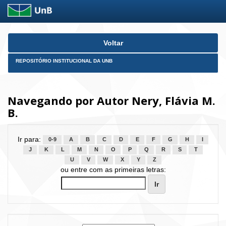
Skip
Voltar
navigation
REPOSITÓRIO INSTITUCIONAL DA UNB
Navegando por Autor Nery, Flávia M.
B.
Ir para:
0-9
A
B
C
D
E
F
G
H
I
J
K
L
M
N
O
P
Q
R
S
T
U
V
W
X
Y
Z
ou entre com as primeiras letras: