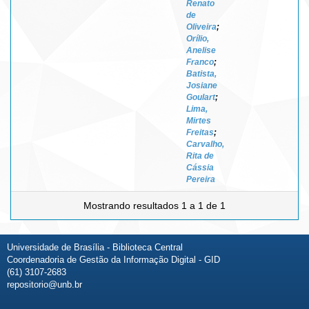
Renato
de
Oliveira
;
Orílio,
Anelise
Franco
;
Batista,
Josiane
Goulart
;
Lima,
Mirtes
Freitas
;
Carvalho,
Rita de
Cássia
Pereira
Mostrando resultados 1 a 1 de 1
Universidade de Brasília - Biblioteca Central
Coordenadoria de Gestão da Informação Digital - GID
(61) 3107-2683
repositorio@unb.br