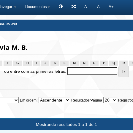
Navegar
Documentos
A-
A
A+
NAL DA UNB
via M. B.
F
G
H
I
J
K
L
M
N
O
P
Q
R
ou entre com as primeiras letras:
Em ordem:
Resultados/Página
Registro(
Mostrando resultados 1 a 1 de 1