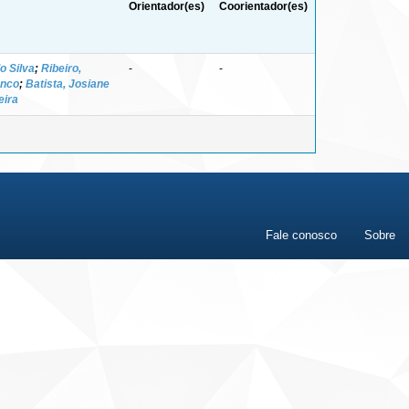
Orientador(es)
Coorientador(es)
o Silva
;
Ribeiro,
-
-
anco
;
Batista, Josiane
eira
Fale conosco
Sobre