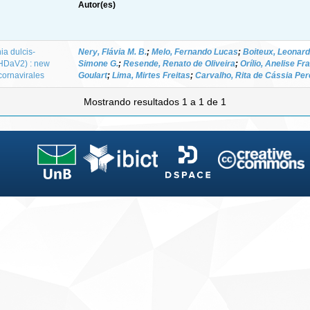
Autor(es)
ia dulcis-
Nery, Flávia M. B.
;
Melo, Fernando Lucas
;
Boiteux, Leonard
(HDaV2) : new
Simone G.
;
Resende, Renato de Oliveira
;
Orílio, Anelise Fr
icornavirales
Goulart
;
Lima, Mirtes Freitas
;
Carvalho, Rita de Cássia Per
Mostrando resultados 1 a 1 de 1