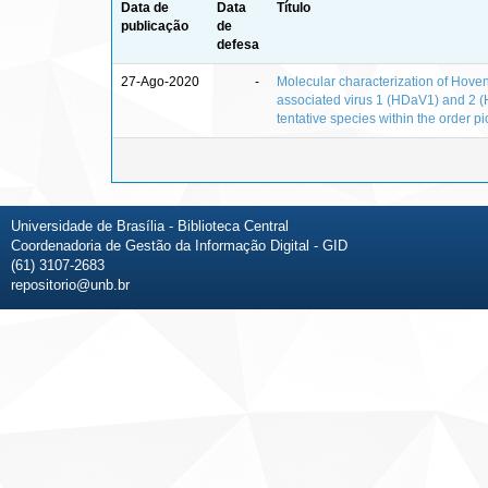
Data de
Data
Título
publicação
de
defesa
27-Ago-2020
-
Molecular characterization of Hoven
associated virus 1 (HDaV1) and 2 
tentative species within the order p
Universidade de Brasília - Biblioteca Central
Coordenadoria de Gestão da Informação Digital - GID
(61) 3107-2683
repositorio@unb.br