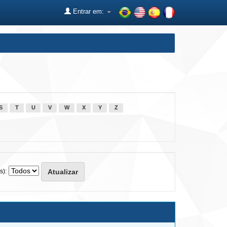
Entrar em:
S
T
U
V
W
X
Y
Z
s):