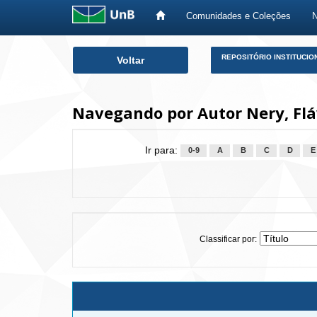
Comunidades e Coleções
Skip
REPOSITÓRIO INSTITUCIO
Voltar
navigation
Navegando por Autor Nery, Flá
Ir para:
0-9
A
B
C
D
E
Classificar por: