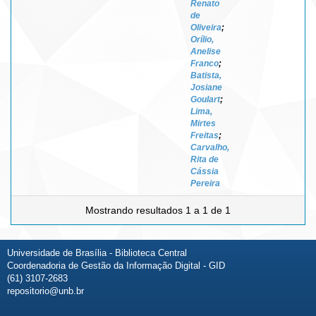
Renato
de
Oliveira
;
Orílio,
Anelise
Franco
;
Batista,
Josiane
Goulart
;
Lima,
Mirtes
Freitas
;
Carvalho,
Rita de
Cássia
Pereira
Mostrando resultados 1 a 1 de 1
Universidade de Brasília - Biblioteca Central
Coordenadoria de Gestão da Informação Digital - GID
(61) 3107-2683
repositorio@unb.br