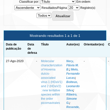
Classificar por:
Em ordem:
Resultados/Página
Registro(s):
Mostrando resultados 1 a 1 de 1
Data de
Data
Título
Autor(es)
Orientador(es)
C
publicação
de
defesa
27-Ago-2020
-
Molecular
Nery,
-
-
characterization
Flávia M.
of Hovenia
B.
;
Melo,
dulcis-
Fernando
associated
Lucas
;
virus 1 (HDaV1)
Boiteux,
and 2 (HDaV2)
Leonardo
: new tentative
Silva
;
species within
Ribeiro,
the order
Simone
picornavirales
G.
;
Resende,