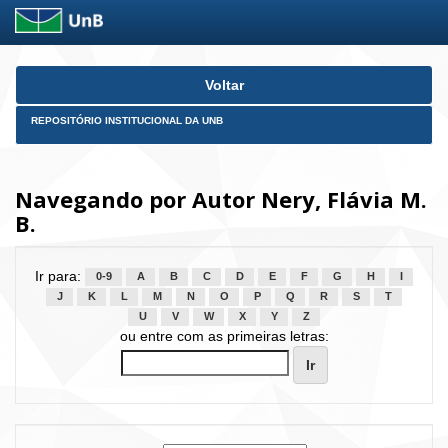
Skip
Voltar
navigation
REPOSITÓRIO INSTITUCIONAL DA UNB
Navegando por Autor Nery, Flávia M.
B.
Ir para:
0-9
A
B
C
D
E
F
G
H
I
J
K
L
M
N
O
P
Q
R
S
T
U
V
W
X
Y
Z
ou entre com as primeiras letras: