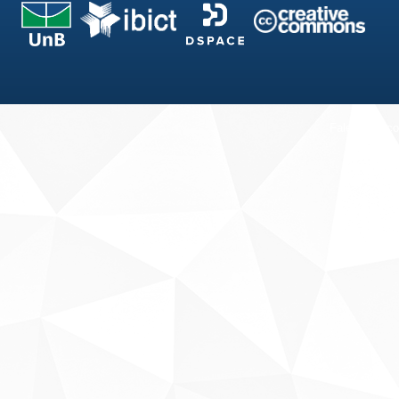
Fale conosco
Sobre