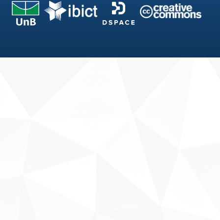
Fale conosco
Sobre