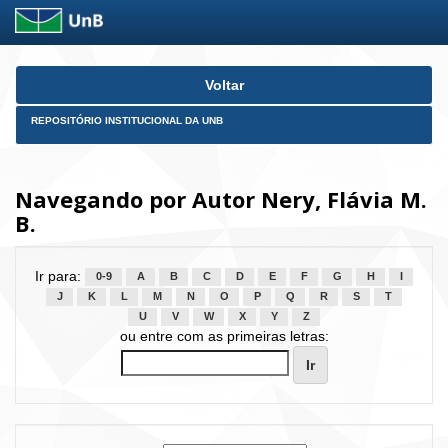
Skip
Voltar
navigation
REPOSITÓRIO INSTITUCIONAL DA UNB
Navegando por Autor Nery, Flávia M.
B.
Ir para:
0-9
A
B
C
D
E
F
G
H
I
J
K
L
M
N
O
P
Q
R
S
T
U
V
W
X
Y
Z
ou entre com as primeiras letras: