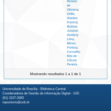
Renato
de
Oliveira
;
Orílio,
Anelise
Franco
;
Batista,
Josiane
Goulart
;
Lima,
Mirtes
Freitas
;
Carvalho,
Rita de
Cássia
Pereira
Mostrando resultados 1 a 1 de 1
Universidade de Brasília - Biblioteca Central
Coordenadoria de Gestão da Informação Digital - GID
(61) 3107-2683
repositorio@unb.br