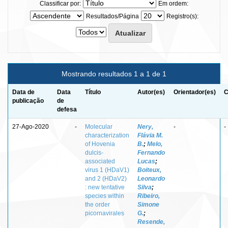
Classificar por:
Em ordem:
Resultados/Página
Registro(s):
Mostrando resultados 1 a 1 de 1
Data de
Data
Título
Autor(es)
Orientador(es)
C
publicação
de
defesa
27-Ago-2020
-
Molecular
Nery,
-
-
characterization
Flávia M.
of Hovenia
B.
;
Melo,
dulcis-
Fernando
associated
Lucas
;
virus 1 (HDaV1)
Boiteux,
and 2 (HDaV2)
Leonardo
: new tentative
Silva
;
species within
Ribeiro,
the order
Simone
picornavirales
G.
;
Resende,