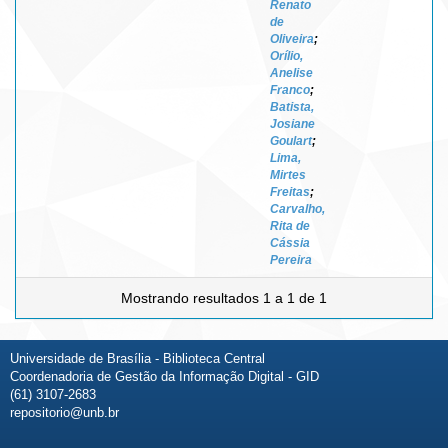
Renato
de
Oliveira
;
Orílio,
Anelise
Franco
;
Batista,
Josiane
Goulart
;
Lima,
Mirtes
Freitas
;
Carvalho,
Rita de
Cássia
Pereira
Mostrando resultados 1 a 1 de 1
Universidade de Brasília - Biblioteca Central
Coordenadoria de Gestão da Informação Digital - GID
(61) 3107-2683
repositorio@unb.br