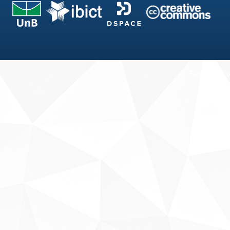
Fale conosco
Sobre