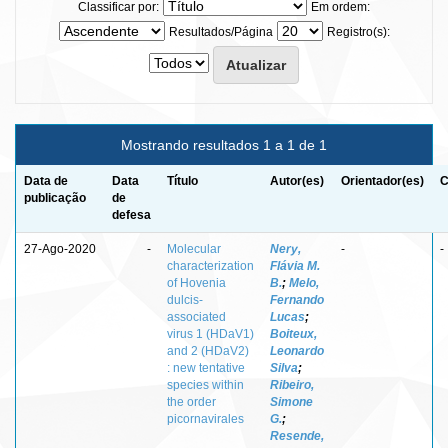
Classificar por:
Em ordem:
Resultados/Página
Registro(s):
Mostrando resultados 1 a 1 de 1
Data de
Data
Título
Autor(es)
Orientador(es)
C
publicação
de
defesa
27-Ago-2020
-
Molecular
Nery,
-
-
characterization
Flávia M.
of Hovenia
B.
;
Melo,
dulcis-
Fernando
associated
Lucas
;
virus 1 (HDaV1)
Boiteux,
and 2 (HDaV2)
Leonardo
: new tentative
Silva
;
species within
Ribeiro,
the order
Simone
picornavirales
G.
;
Resende,