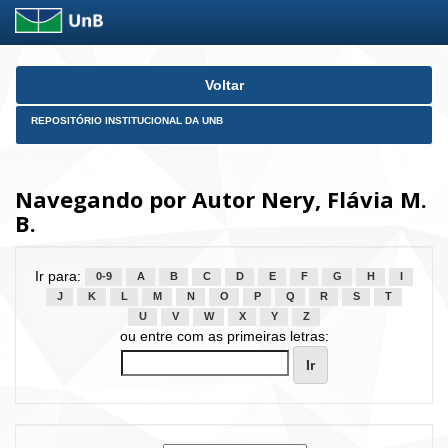
Skip
Voltar
navigation
REPOSITÓRIO INSTITUCIONAL DA UNB
Navegando por Autor Nery, Flávia M.
B.
Ir para:
0-9
A
B
C
D
E
F
G
H
I
J
K
L
M
N
O
P
Q
R
S
T
U
V
W
X
Y
Z
ou entre com as primeiras letras: