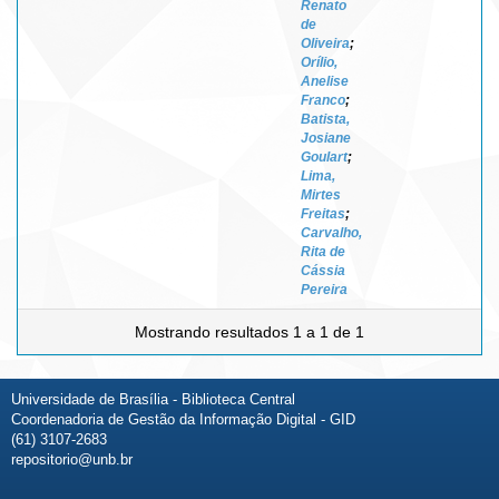
Renato
de
Oliveira
;
Orílio,
Anelise
Franco
;
Batista,
Josiane
Goulart
;
Lima,
Mirtes
Freitas
;
Carvalho,
Rita de
Cássia
Pereira
Mostrando resultados 1 a 1 de 1
Universidade de Brasília - Biblioteca Central
Coordenadoria de Gestão da Informação Digital - GID
(61) 3107-2683
repositorio@unb.br