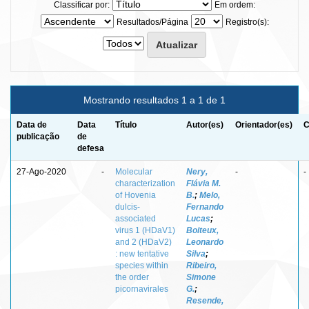
Classificar por:
Em ordem:
Resultados/Página
Registro(s):
Mostrando resultados 1 a 1 de 1
Data de
Data
Título
Autor(es)
Orientador(es)
C
publicação
de
defesa
27-Ago-2020
-
Molecular
Nery,
-
-
characterization
Flávia M.
of Hovenia
B.
;
Melo,
dulcis-
Fernando
associated
Lucas
;
virus 1 (HDaV1)
Boiteux,
and 2 (HDaV2)
Leonardo
: new tentative
Silva
;
species within
Ribeiro,
the order
Simone
picornavirales
G.
;
Resende,