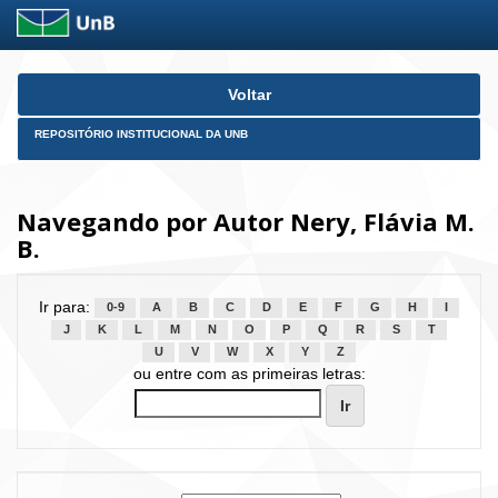
Skip
Voltar
navigation
REPOSITÓRIO INSTITUCIONAL DA UNB
Navegando por Autor Nery, Flávia M.
B.
Ir para:
0-9
A
B
C
D
E
F
G
H
I
J
K
L
M
N
O
P
Q
R
S
T
U
V
W
X
Y
Z
ou entre com as primeiras letras: