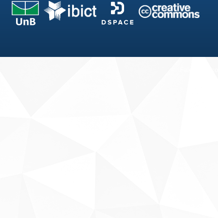
Fale conosco
Sobre