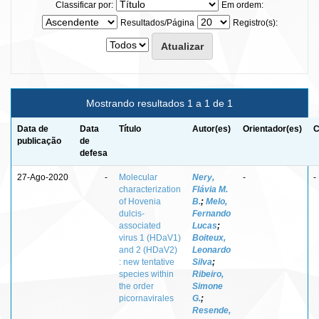
Classificar por:
Em ordem:
Resultados/Página
Registro(s):
Mostrando resultados 1 a 1 de 1
Data de
Data
Título
Autor(es)
Orientador(es)
C
publicação
de
defesa
27-Ago-2020
-
Molecular
Nery,
-
-
characterization
Flávia M.
of Hovenia
B.
;
Melo,
dulcis-
Fernando
associated
Lucas
;
virus 1 (HDaV1)
Boiteux,
and 2 (HDaV2)
Leonardo
: new tentative
Silva
;
species within
Ribeiro,
the order
Simone
picornavirales
G.
;
Resende,