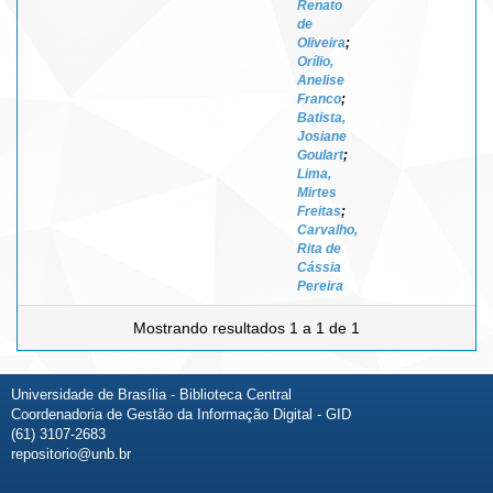
Renato
de
Oliveira
;
Orílio,
Anelise
Franco
;
Batista,
Josiane
Goulart
;
Lima,
Mirtes
Freitas
;
Carvalho,
Rita de
Cássia
Pereira
Mostrando resultados 1 a 1 de 1
Universidade de Brasília - Biblioteca Central
Coordenadoria de Gestão da Informação Digital - GID
(61) 3107-2683
repositorio@unb.br