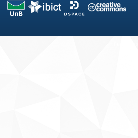
Fale conosco
Sobre