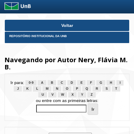
Skip
Voltar
navigation
REPOSITÓRIO INSTITUCIONAL DA UNB
Navegando por Autor Nery, Flávia M.
B.
Ir para:
0-9
A
B
C
D
E
F
G
H
I
J
K
L
M
N
O
P
Q
R
S
T
U
V
W
X
Y
Z
ou entre com as primeiras letras: